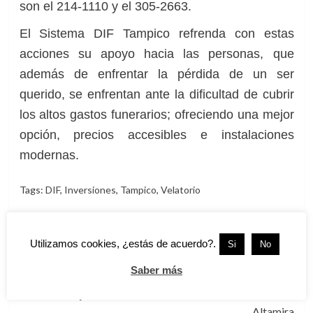
son el 214-1110 y el 305-2663.
El Sistema DIF Tampico refrenda con estas
acciones su apoyo hacia las personas, que
además de enfrentar la pérdida de un ser
querido, se enfrentan ante la dificultad de cubrir
los altos gastos funerarios; ofreciendo una mejor
opción, precios accesibles e instalaciones
modernas.
Tags:
DIF
,
Inversiones
,
Tampico
,
Velatorio
Navegación
Anterior:
Fortalecerán las Acciones en Materia de Seguridad
de
Utilizamos cookies, ¿estás de acuerdo?.
Si
No
Pública en Altamira
entradas
Saber más
Siguiente:
Mejoran Movilidad Urbana de la Zona Centro en
Altamira