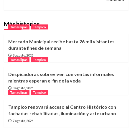
Más historias
Tamaulipas
Tampico
Mercado Municipal recibe hasta 26 mil visitantes
durante fines de semana
8 agosto, 2026
Tamaulipas
Tampico
Despicadoras sobreviven con ventas informales
mientras esperan el fin de la veda
8 agosto, 2026
Tamaulipas
Tampico
Tampico renovará acceso al Centro Histórico con
fachadas rehabilitadas, iluminación y arte urbano
7 agosto, 2026