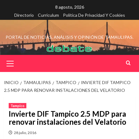
Saltar
8 agosto, 2026
al
Directorio
Curriculum
Política De Privacidad Y Cookies
contenido
PORTAL DE NOTICIAS, ANÁLISIS Y OPINIÓN DE TAMAULIPAS.
Menú
principal
INICIO
TAMAULIPAS
TAMPICO
INVIERTE DIF TAMPICO
2.5 MDP PARA RENOVAR INSTALACIONES DEL VELATORIO
Tampico
Invierte DIF Tampico 2.5 MDP para
renovar instalaciones del Velatorio
28 julio, 2016