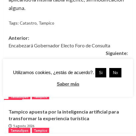
alguna.
Tags:
Catastro
,
Tampico
Navegación
Anterior:
Encabezará Gobernador Electo Foro de Consulta
de
Siguiente:
entradas
Insiste Salud Eliminar Criaderos Para Evitar Zika, Dengue
y Chikungunya
Utilizamos cookies, ¿estás de acuerdo?.
Si
No
Saber más
Más historias
Tamaulipas
Tampico
Tampico apuesta por la inteligencia artificial para
transformar la experiencia turística
5 agosto, 2026
Tamaulipas
Tampico