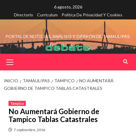
Saltar
6 agosto, 2026
al
Directorio
Curriculum
Política De Privacidad Y Cookies
contenido
PORTAL DE NOTICIAS, ANÁLISIS Y OPINIÓN DE TAMAULIPAS.
Menú
principal
INICIO
TAMAULIPAS
TAMPICO
NO AUMENTARÁ
GOBIERNO DE TAMPICO TABLAS CATASTRALES
Tampico
No Aumentará Gobierno de
Tampico Tablas Catastrales
7 septiembre, 2016