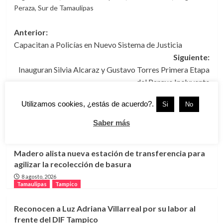
Peraza
,
Sur de Tamaulipas
Navegación
Anterior:
Capacitan a Policías en Nuevo Sistema de Justicia
de
Siguiente:
entradas
Inauguran Silvia Alcaraz y Gustavo Torres Primera Etapa
del Parque Incluyente
Utilizamos cookies, ¿estás de acuerdo?.
Si
No
Más historias
Saber más
Cd. Madero
Tamaulipas
Madero alista nueva estación de transferencia para
agilizar la recolección de basura
8 agosto, 2026
Tamaulipas
Tampico
Reconocen a Luz Adriana Villarreal por su labor al
frente del DIF Tampico