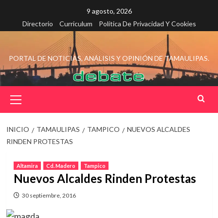
Saltar
9 agosto, 2026
al
Directorio
Curriculum
Política De Privacidad Y Cookies
contenido
PORTAL DE NOTICIAS, ANÁLISIS Y OPINIÓN DE TAMAULIPAS.
Menú
principal
INICIO
TAMAULIPAS
TAMPICO
NUEVOS ALCALDES
RINDEN PROTESTAS
Altamira
Cd. Madero
Tampico
Nuevos Alcaldes Rinden Protestas
30 septiembre, 2016