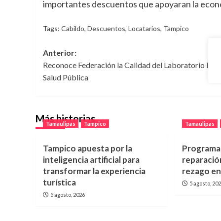
importantes descuentos que apoyaran la econom
Tags:
Cabildo
,
Descuentos
,
Locatarios
,
Tampico
Navegación
Anterior:
Reconoce Federación la Calidad del Laboratorio Esta
de
Salud Pública
entradas
Más historias
Tamaulipas
Tampico
Tamaulipas
Tampico apuesta por la
Programa
inteligencia artificial para
reparación
transformar la experiencia
rezago e
turística
5 agosto, 20
5 agosto, 2026