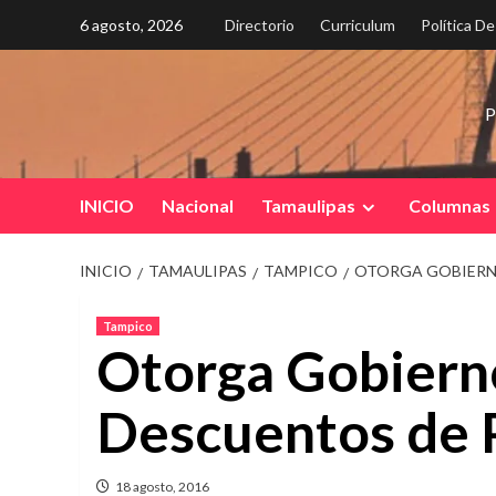
Saltar
6 agosto, 2026
Directorio
Curriculum
Política D
al
contenido
P
INICIO
Nacional
Tamaulipas
Columnas
INICIO
TAMAULIPAS
TAMPICO
OTORGA GOBIERN
Tampico
Otorga Gobiern
Descuentos de P
18 agosto, 2016