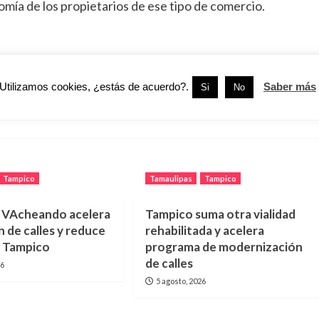
ía de los propietarios de ese tipo de comercio.
Siguiente:
Utilizamos cookies, ¿estás de acuerdo?.
Saber más
Si
No
tal de
Realizarán Sesión Extraordinaria del Congreso
Tampico
Tamaulipas
Tampico
 VAcheando acelera
Tampico suma otra vialidad
 de calles y reduce
rehabilitada y acelera
n Tampico
programa de modernización
de calles
26
5 agosto, 2026