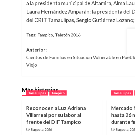
a la presidenta municipal de Altamira, Alma La
Laura Hernández Amparán; la presidenta del DIF
del CRIT Tamaulipas, Sergio Gutiérrez Lozano; 
Tags:
Tampico
,
Teletón 2016
Navegación
Anterior:
Cientos de Familias en Situación Vulnerable en Puebl
de
Viejo
entradas
Más historias
Tamaulipas
Tampico
Tamaulipas
Reconocen a Luz Adriana
Mercado M
Villarreal por su labor al
hasta 26 m
frente del DIF Tampico
durante f
8 agosto, 2026
8 agosto, 20