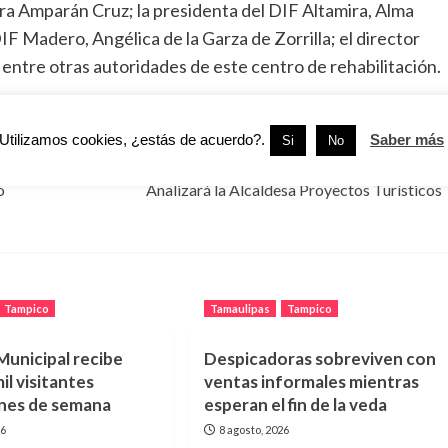
ura Amparán Cruz; la presidenta del DIF Altamira, Alma
 Madero, Angélica de la Garza de Zorrilla; el director
entre otras autoridades de este centro de rehabilitación.
Utilizamos cookies, ¿estás de acuerdo?.
Saber más
Si
No
Siguiente:
o
Analizará la Alcaldesa Proyectos Turísticos
Tampico
Tamaulipas
Tampico
unicipal recibe
Despicadoras sobreviven con
il visitantes
ventas informales mientras
ines de semana
esperan el fin de la veda
26
8 agosto, 2026