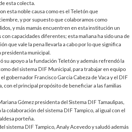
de esta colecta.
on esta noble causa como es el Teletón que
diciembre, y por supuesto que colaboramos como
idos, y más mamás encuentren en esta institución un
os con capacidades diferentes; esta mañana ha sido una de
 que vale la pena llevarla a cabo por lo que significa
a presidenta municipal.
 su apoyo a la fundación Teletón y además refrendó la
 como del sistema DIF Municipal, para trabajar en equipo
 el gobernador Francisco García Cabeza de Vaca y el DIF
con el principal propósito de beneficiar a las familias
Mariana Gómez presidenta del Sistema DIF Tamaulipas,
la colaboración del sistema DIF Tampico, al igual con el
caldesa porteña.
 del sistema DIF Tampico, Analy Acevedo y saludó además