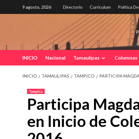
Saltar
9 agosto, 2026
Directorio
Curriculum
Política D
al
contenido
P
INICIO
Nacional
Tamaulipas
Columnas
INICIO
TAMAULIPAS
TAMPICO
PARTICIPA MAGDA
Tampico
Participa Magda
en Inicio de Col
2016