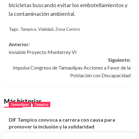
bicicletas buscando evitar los embotellamientos y
la contaminación ambiental.
Tags:
Tampico
,
Vialidad
,
Zona Centro
Navegación
Anterior:
Inviable Proyecto Monterrey VI
de
Siguiente:
entradas
Impulsa Congreso de Tamaulipas Acciones a Favor de la
Población con Discapacidad
Más historias
Tamaulipas
Tampico
DIF Tampico convoca a carrera con causa para
promover la inclusión y la solidaridad
7 agosto, 2026
Tamaulipas
Tampico