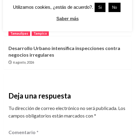
Utilizamos cookies, ¿estás de acuerdo?.
Si
No
Refuerzan apoyo a pescadores de Tampico con
Saber más
despensas y capacitación durante la veda
6 agosto, 2026
Tamaulipas
Tampico
Desarrollo Urbano intensifica inspecciones contra
negocios irregulares
6 agosto, 2026
Deja una respuesta
Tu dirección de correo electrónico no será publicada.
Los
campos obligatorios están marcados con
*
Comentario
*