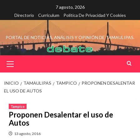
Saltar
7 agosto, 2026
al
Directorio
Curriculum
Política De Privacidad Y Cookies
contenido
PORTAL DE NOTICIAS, ANÁLISIS Y OPINIÓN DE TAMAULIPAS.
Menú
principal
INICIO
TAMAULIPAS
TAMPICO
PROPONEN DESALENTAR
EL USO DE AUTOS
Tampico
Proponen Desalentar el uso de
Autos
13 agosto, 2016