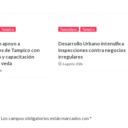
Tampico
Tamaulipas
Tampico
n apoyo a
Desarrollo Urbano intensifica
s de Tampico con
inspecciones contra negocios
 y capacitación
irregulares
a veda
6 agosto, 2026
26
Los campos obligatorios están marcados con
*