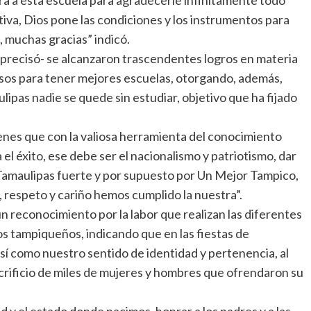
iva, Dios pone las condiciones y los instrumentos para
, muchas gracias” indicó.
, precisó- se alcanzaron trascendentes logros en materia
ursos para tener mejores escuelas, otorgando, además,
ipas nadie se quede sin estudiar, objetivo que ha fijado
nes que con la valiosa herramienta del conocimiento
el éxito, ese debe ser el nacionalismo y patriotismo, dar
 Tamaulipas fuerte y por supuesto por Un Mejor Tampico,
respeto y cariño hemos cumplido la nuestra”.
n reconocimiento por la labor que realizan las diferentes
los tampiqueños, indicando que en las fiestas de
sí como nuestro sentido de identidad y pertenencia, al
 sacrificio de miles de mujeres y hombres que ofrendaron su
ad y el estado donde nacimos, honrar a los padres y a las