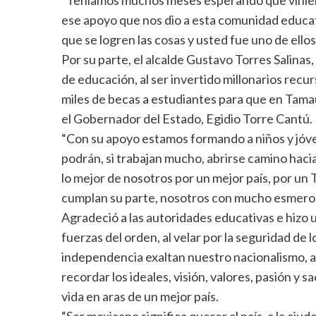
ese apoyo que nos dio a esta comunidad educat
que se logren las cosas y usted fue uno de ellos
Por su parte, el alcalde Gustavo Torres Salinas
de educación, al ser invertido millonarios rec
miles de becas a estudiantes para que en Tamaul
el Gobernador del Estado, Egidio Torre Cantú.
“Con su apoyo estamos formando a niños y jóve
podrán, si trabajan mucho, abrirse camino hacia 
lo mejor de nosotros por un mejor país, por un
cumplan su parte, nosotros con mucho esmero, 
Agradeció a las autoridades educativas e hizo u
fuerzas del orden, al velar por la seguridad de 
independencia exaltan nuestro nacionalismo, a
recordar los ideales, visión, valores, pasión y
vida en aras de un mejor país.
“Ser mexicano significa querer al país, a la ciud