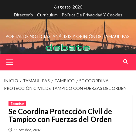
Saltar
6 agosto, 2026
al
Directorio
Curriculum
Política De Privacidad Y Cookies
contenido
PORTAL DE NOTICIAS, ANÁLISIS Y OPINIÓN DE TAMAULIPAS.
Menú
principal
INICIO
TAMAULIPAS
TAMPICO
SE COORDINA
PROTECCIÓN CIVIL DE TAMPICO CON FUERZAS DEL ORDEN
Tampico
Se Coordina Protección Civil de
Tampico con Fuerzas del Orden
11 octubre, 2016