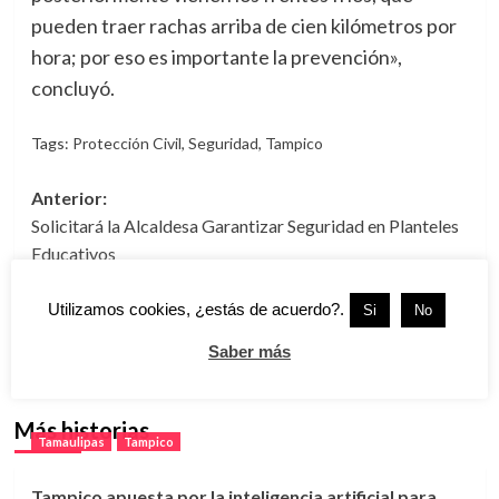
pueden traer rachas arriba de cien kilómetros por
hora; por eso es importante la prevención»,
concluyó.
Tags:
Protección Civil
,
Seguridad
,
Tampico
Navegación
Anterior:
Solicitará la Alcaldesa Garantizar Seguridad en Planteles
de
Educativos
entradas
Siguiente:
Inversionistas Tienen Confianza en Tampico con la
Utilizamos cookies, ¿estás de acuerdo?.
Si
No
Apertura de Nuevos Negocios
Saber más
Más historias
Tamaulipas
Tampico
Tampico apuesta por la inteligencia artificial para