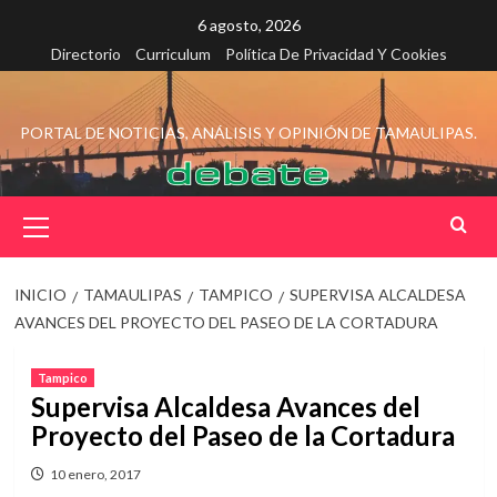
Saltar
6 agosto, 2026
al
Directorio
Curriculum
Política De Privacidad Y Cookies
contenido
PORTAL DE NOTICIAS, ANÁLISIS Y OPINIÓN DE TAMAULIPAS.
Menú
principal
INICIO
TAMAULIPAS
TAMPICO
SUPERVISA ALCALDESA
AVANCES DEL PROYECTO DEL PASEO DE LA CORTADURA
Tampico
Supervisa Alcaldesa Avances del
Proyecto del Paseo de la Cortadura
10 enero, 2017