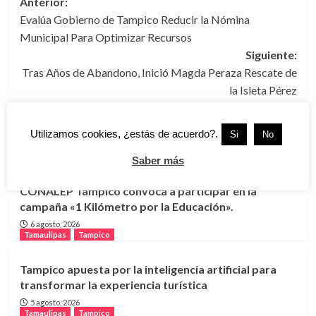
Navegación
Anterior:
Evalúa Gobierno de Tampico Reducir la Nómina
de
Municipal Para Optimizar Recursos
entradas
Siguiente:
Tras Años de Abandono, Inició Magda Peraza Rescate de
la Isleta Pérez
Utilizamos cookies, ¿estás de acuerdo?.
Si
No
Más historias
Tamaulipas
Tampico
Saber más
CONALEP Tampico convoca a participar en la
campaña «1 Kilómetro por la Educación».
6 agosto, 2026
Tamaulipas
Tampico
Tampico apuesta por la inteligencia artificial para
transformar la experiencia turística
5 agosto, 2026
Tamaulipas
Tampico