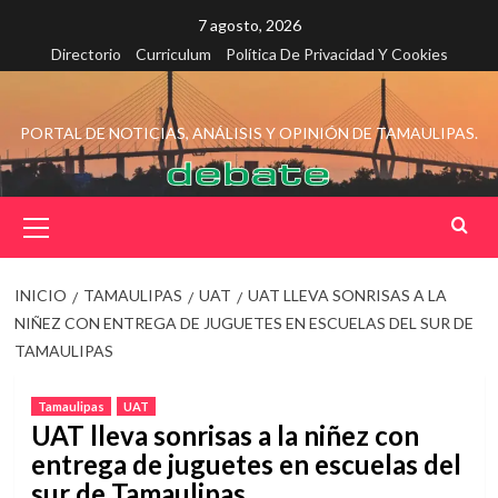
Saltar
7 agosto, 2026
al
Directorio
Curriculum
Política De Privacidad Y Cookies
contenido
PORTAL DE NOTICIAS, ANÁLISIS Y OPINIÓN DE TAMAULIPAS.
Menú
principal
INICIO
TAMAULIPAS
UAT
UAT LLEVA SONRISAS A LA
NIÑEZ CON ENTREGA DE JUGUETES EN ESCUELAS DEL SUR DE
TAMAULIPAS
Tamaulipas
UAT
UAT lleva sonrisas a la niñez con
entrega de juguetes en escuelas del
sur de Tamaulipas