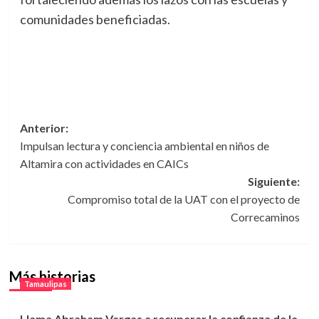
comunidades beneficiadas.
Navegación
Anterior:
Impulsan lectura y conciencia ambiental en niños de
de
Altamira con actividades en CAICs
entradas
Siguiente:
Compromiso total de la UAT con el proyecto de
Correcaminos
Más historias
Tamaulipas
Llama Abraham Vargas a recuperar la confianza de la