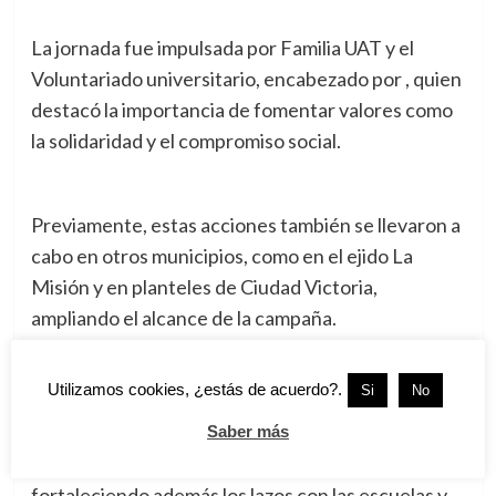
La jornada fue impulsada por Familia UAT y el
Voluntariado universitario, encabezado por , quien
destacó la importancia de fomentar valores como
la solidaridad y el compromiso social.
Previamente, estas acciones también se llevaron a
cabo en otros municipios, como en el ejido La
Misión y en planteles de Ciudad Victoria,
ampliando el alcance de la campaña.
Utilizamos cookies, ¿estás de acuerdo?.
Si
No
La universidad destacó que este esfuerzo
colectivo permitió transformar la participación de
Saber más
su comunidad en apoyo directo para la niñez,
fortaleciendo además los lazos con las escuelas y