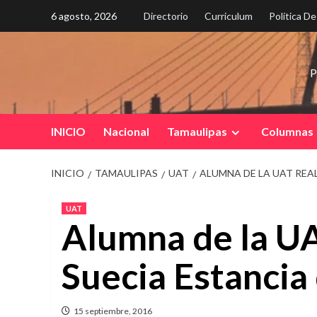
Saltar
6 agosto, 2026
Directorio
Curriculum
Política D
al
contenido
P
INICIO
Nacional
Tamaulipas
Columnas
INICIO
TAMAULIPAS
UAT
ALUMNA DE LA UAT REA
UAT
Alumna de la UA
Suecia Estancia
15 septiembre, 2016