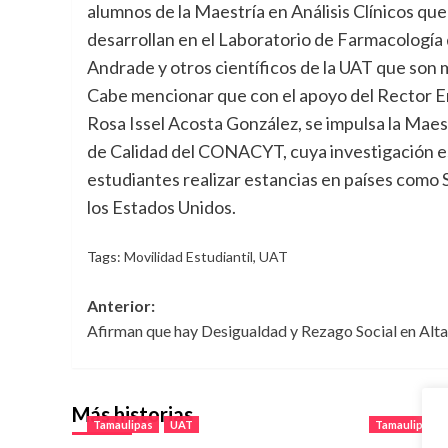
alumnos de la Maestría en Análisis Clínicos que
desarrollan en el Laboratorio de Farmacologí
Andrade y otros científicos de la UAT que son
Cabe mencionar que con el apoyo del Rector En
Rosa Issel Acosta González, se impulsa la Maest
de Calidad del CONACYT, cuya investigación es 
estudiantes realizar estancias en países como
los Estados Unidos.
Tags:
Movilidad Estudiantil
,
UAT
Navegación
Anterior:
Afirman que hay Desigualdad y Rezago Social en Alt
de
entradas
Más historias
Tamaulipas
UAT
Tamaulipas