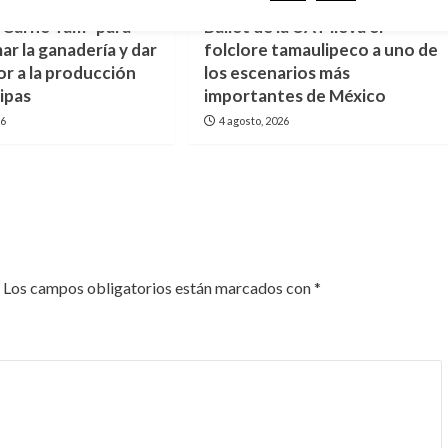
“Carne Tam” para
Ballet de la UAT lleva el
ar la ganadería y dar
folclore tamaulipeco a uno de
or a la producción
los escenarios más
ipas
importantes de México
26
4 agosto, 2026
Los campos obligatorios están marcados con
*