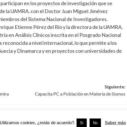
 participan en los proyectos de investigación que se
a de la UAMRA, con el Doctor Juan Miguel Jiménez
 miembros del Sistema Nacional de Investigadores.
rique Etienne Pérez del Río y la directora de la UAMRA,
ría en Análisis Clínicos inscrita en el Posgrado Nacional
reconocida a nivel internacional, lo que permite a los
 Suecia y Dinamarca y en proyectos con universidades de
Siguiente:
amira
Capacita PC a Población en Materia de Sismos
UAT
Tamaulipas
UAT
Utilizamos cookies, ¿estás de acuerdo?.
Saber más
Si
No