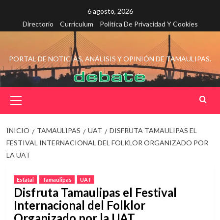
Saltar
6 agosto, 2026
al
Directorio
Curriculum
Política De Privacidad Y Cookies
contenido
PORTAL DE NOTICIAS, ANÁLISIS Y OPINIÓN DE TAMAULIPAS.
Menú
principal
INICIO
TAMAULIPAS
UAT
DISFRUTA TAMAULIPAS EL
FESTIVAL INTERNACIONAL DEL FOLKLOR ORGANIZADO POR
LA UAT
Estatal
Tamaulipas
UAT
Disfruta Tamaulipas el Festival
Internacional del Folklor
Organizado por la UAT