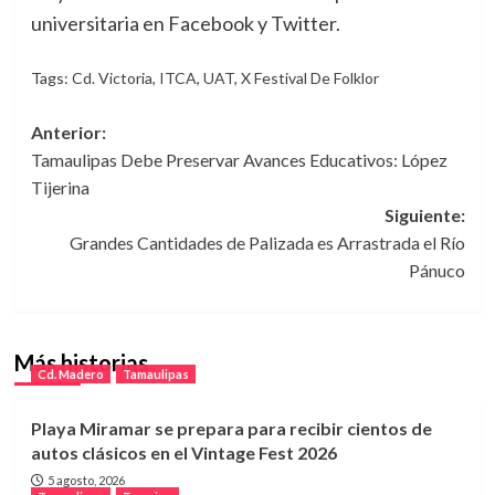
universitaria en Facebook y Twitter.
Tags:
Cd. Victoria
,
ITCA
,
UAT
,
X Festival De Folklor
Navegación
Anterior:
Tamaulipas Debe Preservar Avances Educativos: López
de
Tijerina
entradas
Siguiente:
Grandes Cantidades de Palizada es Arrastrada el Río
Pánuco
Más historias
Cd. Madero
Tamaulipas
Playa Miramar se prepara para recibir cientos de
autos clásicos en el Vintage Fest 2026
5 agosto, 2026