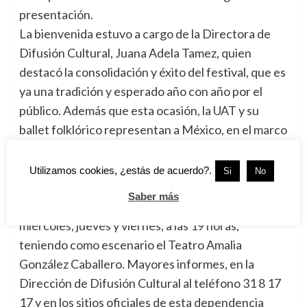
presentación.
La bienvenida estuvo a cargo de la Directora de
Difusión Cultural, Juana Adela Tamez, quien
destacó la consolidación y éxito del festival, que es
ya una tradición y esperado año con año por el
público. Además que esta ocasión, la UAT y su
ballet folklórico representan a México, en el marco
del festival que se celebra en el país con el soporte
del Consejo Internacional de Organizadores de
Utilizamos cookies, ¿estás de acuerdo?.
Si
No
Festivales Folklóricos, CIOFF.
Saber más
Las funciones son gratuitas y continúan el
miércoles, jueves y viernes, a las 19 horas,
teniendo como escenario el Teatro Amalia
González Caballero. Mayores informes, en la
Dirección de Difusión Cultural al teléfono 31 8 17
17 y en los sitios oficiales de esta dependencia