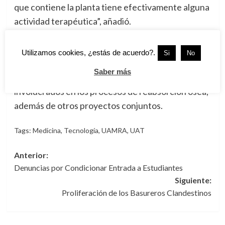
que contiene la planta tiene efectivamente alguna
actividad terapéutica”, añadió.
Refirió también proyectos, como el que encabeza
su colega en el Cuerpo Académico de la Salud, el
Utilizamos cookies, ¿estás de acuerdo?.
Si
No
Doctor Juan Miguel Jiménez Andrade, un estudio
Saber más
sobre marcadores que pudieran estar
involucrados en los procesos de reabsorción ósea;
además de otros proyectos conjuntos.
Tags:
Medicina
,
Tecnología
,
UAMRA
,
UAT
Navegación
Anterior:
Denuncias por Condicionar Entrada a Estudiantes
de
Siguiente:
entradas
Proliferación de los Basureros Clandestinos