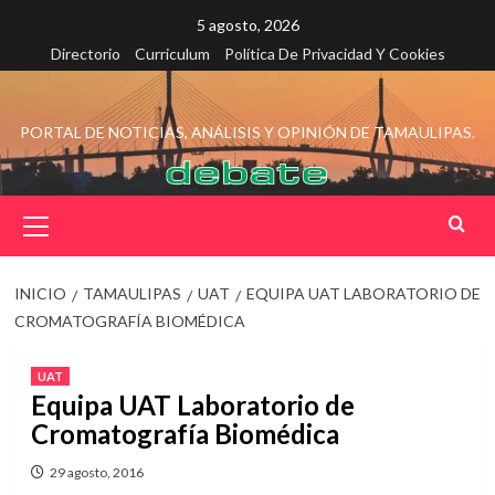
Saltar
5 agosto, 2026
al
Directorio
Curriculum
Política De Privacidad Y Cookies
contenido
PORTAL DE NOTICIAS, ANÁLISIS Y OPINIÓN DE TAMAULIPAS.
Menú
principal
INICIO
TAMAULIPAS
UAT
EQUIPA UAT LABORATORIO DE
CROMATOGRAFÍA BIOMÉDICA
UAT
Equipa UAT Laboratorio de
Cromatografía Biomédica
29 agosto, 2016