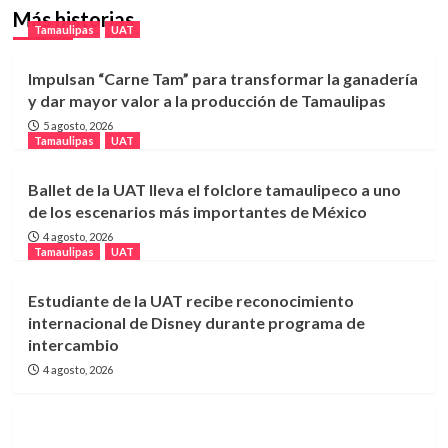
Más historias
Tamaulipas
UAT
Impulsan “Carne Tam” para transformar la ganadería
y dar mayor valor a la producción de Tamaulipas
5 agosto, 2026
Tamaulipas
UAT
Ballet de la UAT lleva el folclore tamaulipeco a uno
de los escenarios más importantes de México
4 agosto, 2026
Tamaulipas
UAT
Estudiante de la UAT recibe reconocimiento
internacional de Disney durante programa de
intercambio
4 agosto, 2026