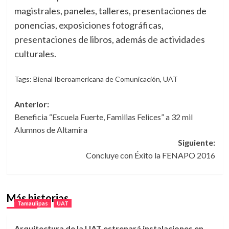
magistrales, paneles, talleres, presentaciones de
ponencias, exposiciones fotográficas,
presentaciones de libros, además de actividades
culturales.
Tags:
Bienal Iberoamericana de Comunicación
,
UAT
Navegación
Anterior:
Beneficia “Escuela Fuerte, Familias Felices” a 32 mil
de
Alumnos de Altamira
entradas
Siguiente:
Concluye con Éxito la FENAPO 2016
Más historias
Tamaulipas
UAT
Arquitectura de la UAT estrenará instalaciones en