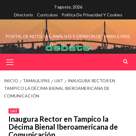
Saltar
7 agosto, 2026
al
Directorio
Curriculum
Política De Privacidad Y Cookies
contenido
PORTAL DE NOTICIAS, ANÁLISIS Y OPINIÓN DE TAMAULIPAS.
Menú
principal
INICIO
TAMAULIPAS
UAT
INAUGURA RECTOR EN
TAMPICO LA DÉCIMA BIENAL IBEROAMERICANA DE
COMUNICACIÓN
UAT
Inaugura Rector en Tampico la
Décima Bienal Iberoamericana de
Comunicación