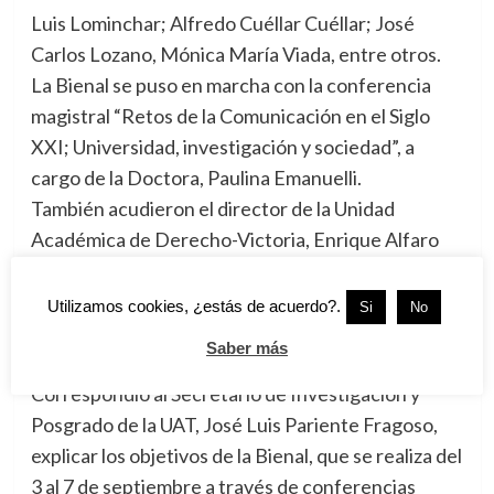
Luis Lominchar; Alfredo Cuéllar Cuéllar; José
Carlos Lozano, Mónica María Viada, entre otros.
La Bienal se puso en marcha con la conferencia
magistral “Retos de la Comunicación en el Siglo
XXI; Universidad, investigación y sociedad”, a
cargo de la Doctora, Paulina Emanuelli.
También acudieron el director de la Unidad
Académica de Derecho-Victoria, Enrique Alfaro
Dávila; y de la Unidad Académica de Ciencias
Jurídicas y Sociales de Tampico, Enrique Garza
Utilizamos cookies, ¿estás de acuerdo?.
Si
No
Mejía, planteles que impartirán el Doctorado de
Saber más
Comunicación.
Correspondió al Secretario de Investigación y
Posgrado de la UAT, José Luis Pariente Fragoso,
explicar los objetivos de la Bienal, que se realiza del
3 al 7 de septiembre a través de conferencias