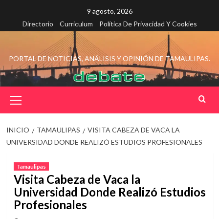
Saltar
9 agosto, 2026
al
Directorio
Curriculum
Política De Privacidad Y Cookies
contenido
PORTAL DE NOTICIAS, ANÁLISIS Y OPINIÓN DE TAMAULIPAS.
Menú
principal
INICIO
TAMAULIPAS
VISITA CABEZA DE VACA LA
UNIVERSIDAD DONDE REALIZÓ ESTUDIOS PROFESIONALES
Tamaulipas
Visita Cabeza de Vaca la
Universidad Donde Realizó Estudios
Profesionales