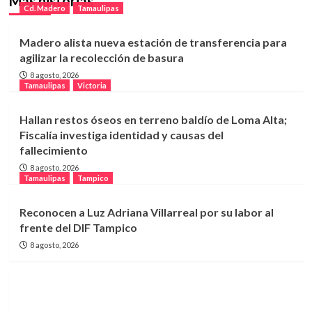
Más historias
Cd. Madero
Tamaulipas
Madero alista nueva estación de transferencia para
agilizar la recolección de basura
8 agosto, 2026
Tamaulipas
Victoria
Hallan restos óseos en terreno baldío de Loma Alta;
Fiscalía investiga identidad y causas del
fallecimiento
8 agosto, 2026
Tamaulipas
Tampico
Reconocen a Luz Adriana Villarreal por su labor al
frente del DIF Tampico
8 agosto, 2026