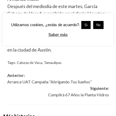
Después del mediodía de este martes, García
Cabeza de Vaca fue recibido en el diario Houston
Chronicle en donde ofreció una entrevista a su
Utilizamos cookies, ¿estás de acuerdo?.
Si
No
Consejo Editorial.
Saber más
Este miércoles, el Gobernador electo sostendrá
una serie de reuniones con funcionarios texanos
en la ciudad de Austin.
Tags:
Cabeza de Vaca
,
Tamaulipas
Navegación
Anterior:
Arranca UAT Campaña “Abrigando Tus Sueños”
de
Siguiente:
entradas
Cumplirá 67 Años la Planta Hidros