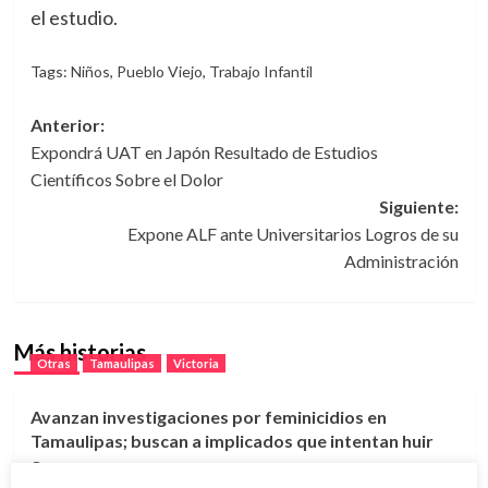
el estudio.
Tags:
Niños
,
Pueblo Viejo
,
Trabajo Infantil
Navegación
Anterior:
Expondrá UAT en Japón Resultado de Estudios
de
Científicos Sobre el Dolor
entradas
Siguiente:
Expone ALF ante Universitarios Logros de su
Administración
Más historias
Otras
Tamaulipas
Victoria
Avanzan investigaciones por feminicidios en
Tamaulipas; buscan a implicados que intentan huir
3 agosto, 2026
Otras