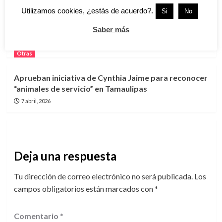
Utilizamos cookies, ¿estás de acuerdo?.
Si
No
Inaugura gobierno de ciudad madero módulo de
Saber más
afiliación al IMSS-bienestar en la colonia Tinaco
7 abril, 2026
Otras
Aprueban iniciativa de Cynthia Jaime para reconocer
“animales de servicio” en Tamaulipas
7 abril, 2026
Deja una respuesta
Tu dirección de correo electrónico no será publicada.
Los
campos obligatorios están marcados con
*
Comentario
*