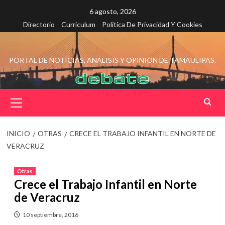
Saltar
6 agosto, 2026
al
Directorio
Curriculum
Política De Privacidad Y Cookies
contenido
PORTAL DE NOTICIAS, ANÁLISIS Y OPINIÓN DE TAMAULIPAS.
Menú
principal
INICIO
OTRAS
CRECE EL TRABAJO INFANTIL EN NORTE DE
VERACRUZ
Otras
Crece el Trabajo Infantil en Norte
de Veracruz
10 septiembre, 2016