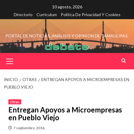
Saltar
10 agosto, 2026
al
Directorio
Curriculum
Política De Privacidad Y Cookies
contenido
PORTAL DE NOTICIAS, ANÁLISIS Y OPINIÓN DE TAMAULIPAS.
Menú
principal
INICIO
OTRAS
ENTREGAN APOYOS A MICROEMPRESAS EN
PUEBLO VIEJO
Otras
Entregan Apoyos a Microempresas
en Pueblo Viejo
7 septiembre, 2016