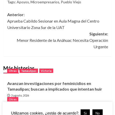
Tags:
Apoyos
,
Microempresarios
,
Pueblo Viejo
Navegación
Anterior:
Aprueba Cabildo Sesionar en Aula Magna del Centro
de
Universitario Zona Sur de la UAT
entradas
Siguiente:
Menor Residente de la Anáhuac Necesita Operación
Urgente
Más historias
Otras
Tamaulipas
Victoria
Avanzan investigaciones por feminicidios en
Tamaulipas; buscan a implicados que intentan huir
3 agosto, 2026
Otras
Inaugura gobierno de ciudad madero módulo de
Utilizamos cookies, ¿estás de acuerdo?.
Si
No