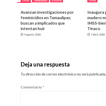
Otras
Tamaulipas
Victoria
Otras
Avanzan investigaciones por
Inaugura 
feminicidios en Tamaulipas;
madero mód
buscan a implicados que
IMSS-bien
intentan huir
Tinaco
3 agosto, 2026
7 abril, 2026
Deja una respuesta
Tu dirección de correo electrónico no será publicada.
Comentario
*