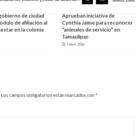
Otras
gobierno de ciudad
Aprueban iniciativa de
ulo de afiliación al
Cynthia Jaime para reconocer
estar en la colonia
“animales de servicio” en
Tamaulipas
7 abril, 2026
Los campos obligatorios están marcados con
*