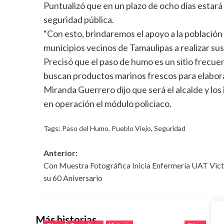
Puntualizó que en un plazo de ocho días estar
seguridad pública.
“Con esto, brindaremos el apoyo a la població
municipios vecinos de Tamaulipas a realizar sus
Precisó que el paso de humo es un sitio frecu
buscan productos marinos frescos para elabora
Miranda Guerrero dijo que será el alcalde y lo
en operación el módulo policiaco.
Tags:
Paso del Humo
,
Pueblo Viejo
,
Seguridad
Navegación
Anterior:
Con Muestra Fotográfica Inicia Enfermería UAT Vict
de
su 60 Aniversario
entradas
Más historias