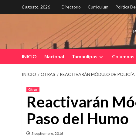
Saltar
6 agosto, 2026
Directorio
Curriculum
Política D
al
contenido
P
INICIO
Nacional
Tamaulipas
Columnas
INICIO
OTRAS
REACTIVARÁN MÓDULO DE POLICÍA 
Otras
Reactivarán Mód
Paso del Humo
3 septiembre, 2016