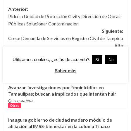
Navegación
Anterior:
Piden a Unidad de Protección Civil y Dirección de Obras
de
Públicas Solucionar Contaminacion
entradas
Siguiente:
Crece Demanda de Servicios en Registro Civil de Tampico
Alto
Utilizamos cookies, ¿estás de acuerdo?.
Si
No
Más historias
Saber más
Otras
Tamaulipas
Victoria
Avanzan investigaciones por feminicidios en
Tamaulipas; buscan a implicados que intentan huir
3 agosto, 2026
Otras
Inaugura gobierno de ciudad madero módulo de
afiliación al IMSS-bienestar en la colonia Tinaco