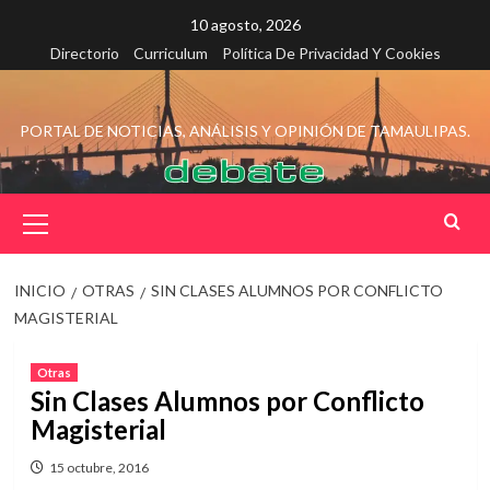
Saltar
10 agosto, 2026
al
Directorio
Curriculum
Política De Privacidad Y Cookies
contenido
PORTAL DE NOTICIAS, ANÁLISIS Y OPINIÓN DE TAMAULIPAS.
Menú
principal
INICIO
OTRAS
SIN CLASES ALUMNOS POR CONFLICTO
MAGISTERIAL
Otras
Sin Clases Alumnos por Conflicto
Magisterial
15 octubre, 2016