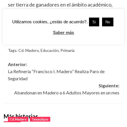
ser tierra de ganadores en el ámbito académico,
somos semillero de talentos con calidad de
exportación, porque hemos hecho de la educación
Utilizamos cookies, ¿estás de acuerdo?.
Si
No
de calidad, la piedra angular para la construcción
Saber más
de una mejor sociedad», aseveró el munícipe.
Tags:
Cd. Madero
,
Educación
,
Primaria
Navegación
Anterior:
La Refinería “Francisco I. Madero” Realiza Paro de
de
Seguridad
entradas
Siguiente:
Abandonan en Madero a 6 Adultos Mayores en un mes
Más historias
Cd. Madero
Tamaulipas