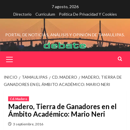
Saltar
7 agosto, 2026
al
Directorio
Curriculum
Política De Privacidad Y Cookies
contenido
PORTAL DE NOTICIAS, ANÁLISIS Y OPINIÓN DE TAMAULIPAS.
Menú
principal
INICIO
TAMAULIPAS
CD. MADERO
MADERO, TIERRA DE
GANADORES EN EL ÁMBITO ACADÉMICO: MARIO NERI
Cd. Madero
Madero, Tierra de Ganadores en el
Ámbito Académico: Mario Neri
3 septiembre, 2016