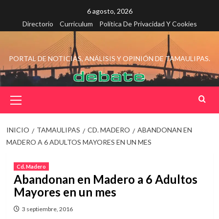
Saltar
6 agosto, 2026
al
Directorio
Curriculum
Política De Privacidad Y Cookies
contenido
PORTAL DE NOTICIAS, ANÁLISIS Y OPINIÓN DE TAMAULIPAS.
Menú
principal
INICIO
TAMAULIPAS
CD. MADERO
ABANDONAN EN
MADERO A 6 ADULTOS MAYORES EN UN MES
Cd. Madero
Abandonan en Madero a 6 Adultos
Mayores en un mes
3 septiembre, 2016