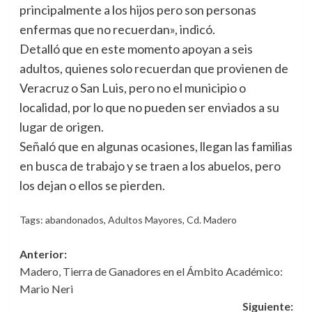
principalmente a los hijos pero son personas
enfermas que no recuerdan», indicó.
Detalló que en este momento apoyan a seis
adultos, quienes solo recuerdan que provienen de
Veracruz o San Luis, pero no el municipio o
localidad, por lo que no pueden ser enviados a su
lugar de origen.
Señaló que en algunas ocasiones, llegan las familias
en busca de trabajo y se traen a los abuelos, pero
los dejan o ellos se pierden.
Tags:
abandonados
,
Adultos Mayores
,
Cd. Madero
Navegación
Anterior:
Madero, Tierra de Ganadores en el Ámbito Académico:
de
Mario Neri
entradas
Siguiente: