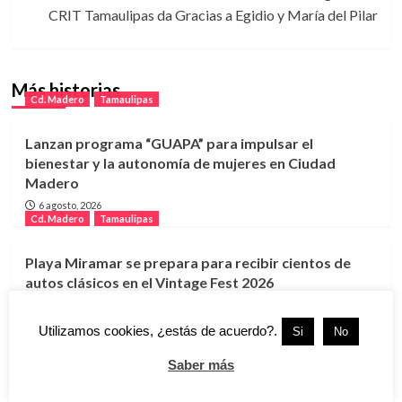
CRIT Tamaulipas da Gracias a Egidio y María del Pilar
Más historias
Cd. Madero
Tamaulipas
Lanzan programa “GUAPA” para impulsar el
bienestar y la autonomía de mujeres en Ciudad
Madero
6 agosto, 2026
Cd. Madero
Tamaulipas
Playa Miramar se prepara para recibir cientos de
autos clásicos en el Vintage Fest 2026
5 agosto, 2026
Cd. Madero
Tamaulipas
Utilizamos cookies, ¿estás de acuerdo?.
Si
No
Renuevan 24 edificios en Arboledas y benefician a
Saber más
más de 2 mil habitantes de Ciudad Madero