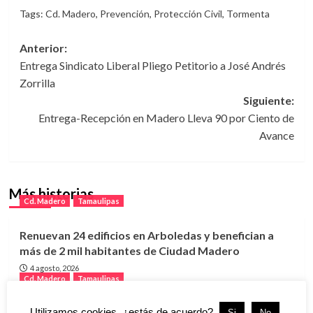
Tags:
Cd. Madero
,
Prevención
,
Protección Civil
,
Tormenta
Navegación
Anterior:
Entrega Sindicato Liberal Pliego Petitorio a José Andrés
de
Zorrilla
entradas
Siguiente:
Entrega-Recepción en Madero Lleva 90 por Ciento de
Avance
Más historias
Cd. Madero
Tamaulipas
Renuevan 24 edificios en Arboledas y benefician a
más de 2 mil habitantes de Ciudad Madero
4 agosto, 2026
Cd. Madero
Tamaulipas
Utilizamos cookies, ¿estás de acuerdo?.
Ciudad Madero acelera obras viales con inversión
Si
No