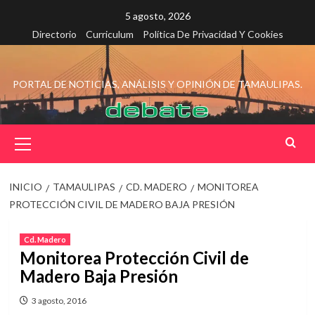
Saltar
5 agosto, 2026
al
Directorio
Curriculum
Política De Privacidad Y Cookies
contenido
PORTAL DE NOTICIAS, ANÁLISIS Y OPINIÓN DE TAMAULIPAS.
Menú
principal
INICIO
TAMAULIPAS
CD. MADERO
MONITOREA
PROTECCIÓN CIVIL DE MADERO BAJA PRESIÓN
Cd. Madero
Monitorea Protección Civil de
Madero Baja Presión
3 agosto, 2016