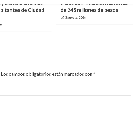
 y benefician a más
viales con inversión histórica
habitantes de Ciudad
de 245 millones de pesos
3 agosto, 2026
26
Los campos obligatorios están marcados con
*