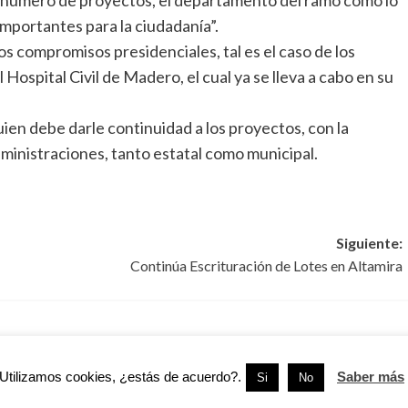
mportantes para la ciudadanía”.
os compromisos presidenciales, tal es el caso de los
 Hospital Civil de Madero, el cual ya se lleva a cabo en su
en debe darle continuidad a los proyectos, con la
administraciones, tanto estatal como municipal.
Siguiente:
Continúa Escrituración de Lotes en Altamira
Tamaulipas
Cd. Madero
Tamaulipas
Utilizamos cookies, ¿estás de acuerdo?.
Saber más
Si
No
24 edificios en
Ciudad Madero acelera obras