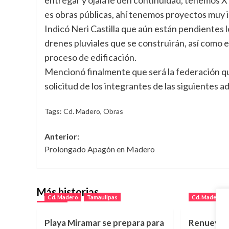
es obras públicas, ahí tenemos proyectos muy i
Indicó Neri Castilla que aún están pendientes l
drenes pluviales que se construirán, así como el
proceso de edificación.
Mencionó finalmente que será la federación qui
solicitud de los integrantes de las siguientes 
Tags:
Cd. Madero
,
Obras
Navegación
Anterior:
Prolongado Apagón en Madero
de
entradas
Más historias
Cd. Madero
Tamaulipas
Cd. Madero
Playa Miramar se prepara para
Renuevan 