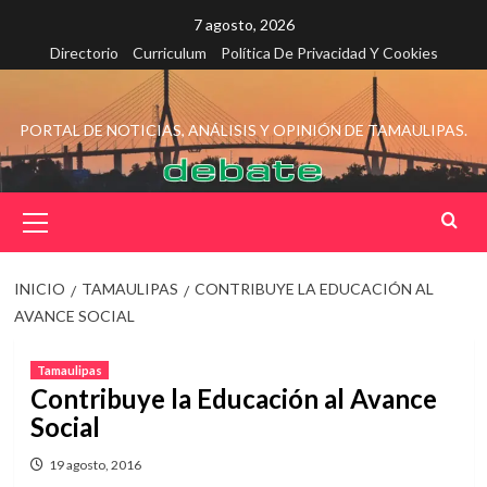
Saltar
7 agosto, 2026
al
Directorio
Curriculum
Política De Privacidad Y Cookies
contenido
PORTAL DE NOTICIAS, ANÁLISIS Y OPINIÓN DE TAMAULIPAS.
Menú
principal
INICIO
TAMAULIPAS
CONTRIBUYE LA EDUCACIÓN AL
AVANCE SOCIAL
Tamaulipas
Contribuye la Educación al Avance
Social
19 agosto, 2016