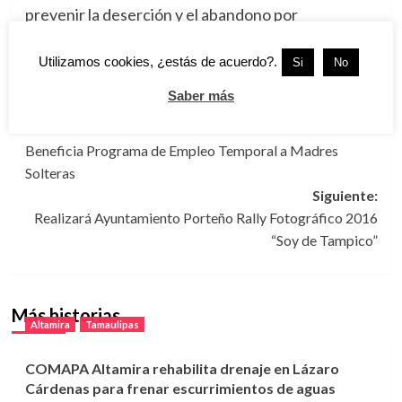
prevenir la deserción y el abandono por
dificultades económicas”.
Utilizamos cookies, ¿estás de acuerdo?.
Si
No
Tags:
Educación
,
SET
,
Sociedad
,
Tamaulipas
Saber más
Navegación
Anterior:
Beneficia Programa de Empleo Temporal a Madres
de
Solteras
entradas
Siguiente:
Realizará Ayuntamiento Porteño Rally Fotográfico 2016
“Soy de Tampico”
Más historias
Altamira
Tamaulipas
COMAPA Altamira rehabilita drenaje en Lázaro
Cárdenas para frenar escurrimientos de aguas