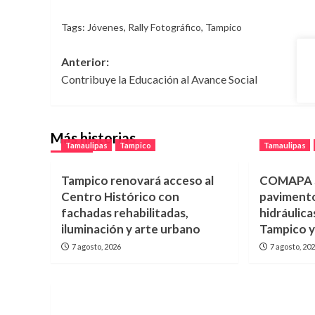
Tags:
Jóvenes
,
Rally Fotográfico
,
Tampico
Navegación
Anterior:
Contribuye la Educación al Avance Social
de
entradas
Más historias
Tamaulipas
Tampico
Tamaulipas
Tampico renovará acceso al
COMAPA S
Centro Histórico con
pavimento
fachadas rehabilitadas,
hidráulica
iluminación y arte urbano
Tampico 
7 agosto, 2026
7 agosto, 20