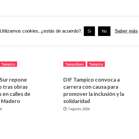
Siguiente:
Utilizamos cookies, ¿estás de acuerdo?.
Saber más
Si
No
Apoya Silvia Alcaraz la Educación de la Niñez Tampiqueña
Tampico
Tamaulipas
Tampico
ur repone
DIF Tampico convoca a
 tras obras
carrera con causa para
s en calles de
promover la inclusión y la
y Madero
solidaridad
26
7 agosto, 2026