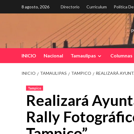
Saltar
8 agosto, 2026
Directorio
Curriculum
Política D
al
contenido
P
INICIO
Nacional
Tamaulipas
Columnas
INICIO
TAMAULIPAS
TAMPICO
REALIZARÁ AYUNT
Tampico
Realizará Ayun
Rally Fotográfi
Tampico”