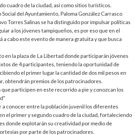
 cuadro de la ciudad, así como sitios turísticos.
o Social del Ayuntamiento, Paloma González Carrasco
vo Torres Salinas se ha distinguido por impulsar políticas
guiar a los jóvenes tampiqueños, es por eso que en el
rá a cabo este evento de manera gratuita y que busca
o en la plaza de La Libertad donde participarán jóvenes
xtos de 4 participantes, teniendo la oportunidad de
cibiendo el primer lugar la cantidad de dos mil pesos en
ar, obtendrán premios de los patrocinadores.
 que participen en este recorrido a pie y conozcan los
ad”
ar a conocer entre la población juvenil los diferentes
en el primer y segundo cuadro de la ciudad, fortaleciendo
iles donde explotarán su creatividad por medio de
 cortesías por parte de los patrocinadores.