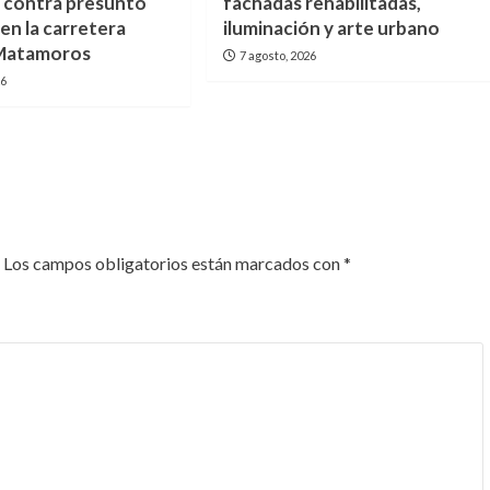
 contra presunto
fachadas rehabilitadas,
en la carretera
iluminación y arte urbano
-Matamoros
7 agosto, 2026
26
Los campos obligatorios están marcados con
*