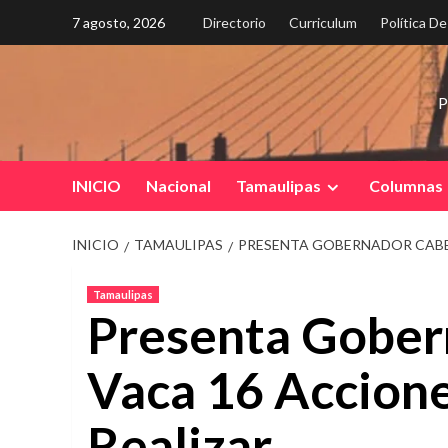
Saltar
7 agosto, 2026
Directorio
Curriculum
Política D
al
contenido
P
INICIO
Nacional
Tamaulipas
Columnas
INICIO
TAMAULIPAS
PRESENTA GOBERNADOR CABEZ
Tamaulipas
Presenta Gober
Vaca 16 Accione
Realizar