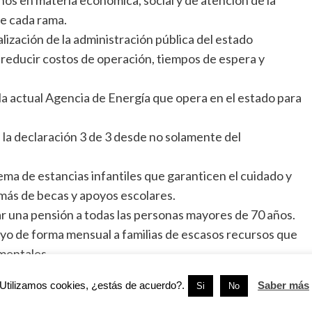
de cada rama.
ización de la administración pública del estado
reducir costos de operación, tiempos de espera y
la actual Agencia de Energía que opera en el estado para
 la declaración 3 de 3 desde no solamente del
ema de estancias infantiles que garanticen el cuidado y
emás de becas y apoyos escolares.
r una pensión a todas las personas mayores de 70 años.
oyo de forma mensual a familias de escasos recursos que
mentales.
ordenará un plan de austeridad ante las condiciones
Utilizamos cookies, ¿estás de acuerdo?.
Saber más
Si
No
ación estatal.
Houston entregaron una proclamación mediante el cual