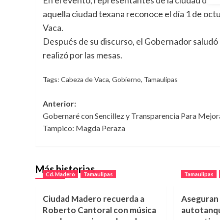
aquella ciudad texana reconoce el día 1 de oct
Vaca.
Después de su discurso, el Gobernador saludó 
realizó por las mesas.
Tags:
Cabeza de Vaca
,
Gobierno
,
Tamaulipas
Navegación
Anterior:
Gobernaré con Sencillez y Transparencia Para Mejor
de
Tampico: Magda Peraza
entradas
Más historias
Cd. Madero
Tamaulipas
Tamaulipas
Ciudad Madero recuerda a
Aseguran 
Roberto Cantoral con música
autotanq