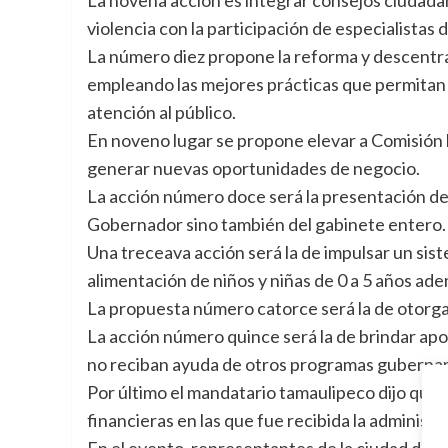
violencia con la participación de especialistas 
La número diez propone la reforma y descentral
empleando las mejores prácticas que permitan 
atención al público.
En noveno lugar se propone elevar a Comisión 
generar nuevas oportunidades de negocio.
La acción número doce será la presentación de
Gobernador sino también del gabinete entero.
Una treceava acción será la de impulsar un sist
alimentación de niños y niñas de 0 a 5 años ad
La propuesta número catorce será la de otorga
La acción número quince será la de brindar ap
no reciban ayuda de otros programas guberna
Por último el mandatario tamaulipeco dijo que 
financieras en las que fue recibida la administr
En el evento, representantes de la ciudad de 