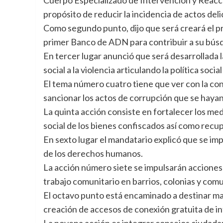
propósito de reducir la incidencia de actos deli
Como segundo punto, dijo que será creará el p
primer Banco de ADN para contribuir a su búsq
En tercer lugar anunció que será desarrollada 
social a la violencia articulando la política social
El tema número cuatro tiene que ver con la co
sancionar los actos de corrupción que se haya
La quinta acción consiste en fortalecer los me
social de los bienes confiscados así como recu
En sexto lugar el mandatario explicó que se im
de los derechos humanos.
La acción número siete se impulsarán acciones 
trabajo comunitario en barrios, colonias y com
El octavo punto está encaminado a destinar ma
creación de accesos de conexión gratuita de int
La novena acción es integrar consejos ciudadan