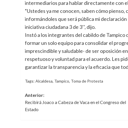
intermediarios para hablar directamente con el
“Ustedes ya me conocen, saben cómo pienso, cuá
informándoles que será pública mi declaración p
iniciativa ciudadana 3 de 3’’, dijo.
Instó a los integrantes del cabildo de Tampico
formar un solo equipo para consolidar el progre
imprescindible y saludable- de ser oposición en
respetuoso y voluntad para el acuerdo. Les pi
garantizar la transparencia y la eficacia que t
Tags:
Alcaldesa
,
Tampico
,
Toma de Protesta
Navegación
Anterior:
Recibirá Joaco a Cabeza de Vaca en el Congreso del
de
Estado
entradas