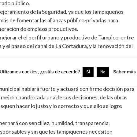
rado público.
joramiento de la Seguridad, ya que los tampiqueños
emás de fomentar las alianzas público-privadas para
generación de empleos productivos.
mejorar el el perfil urbano y productivo de Tampico, entre
 y el paseo del canal de La Cortadura, y la renovación del
ña por permitirle el honor y privilegio de ser
pico extraordinario, al que reiteró su absoluta lealtad y
Utilizamos cookies, ¿estás de acuerdo?.
Saber más
Si
No
unicipal hablará fuerte y actuará con firme decisión para
mejor cuando cada una de sus decisiones, de las obras
uen hacer lo justo y lo correcto y que ello se logre
bernará con sencillez, humildad, transparencia,
esponsables y sin que los tampiqueños necesiten