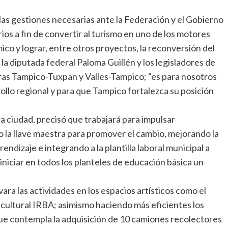
as gestiones necesarias ante la Federación y el Gobierno
os a fin de convertir al turismo en uno de los motores
o y lograr, entre otros proyectos, la reconversión del
la diputada federal Paloma Guillén y los legisladores de
eras Tampico-Tuxpan y Valles-Tampico; “es para nosotros
rollo regional y para que Tampico fortalezca su posición
 ciudad, precisó que trabajará para impulsar
 la llave maestra para promover el cambio, mejorando la
ndizaje e integrando a la plantilla laboral municipal a
 iniciar en todos los planteles de educación básica un
levara las actividades en los espacios artísticos como el
ro cultural IRBA; asimismo haciendo más eficientes los
que contempla la adquisición de 10 camiones recolectores