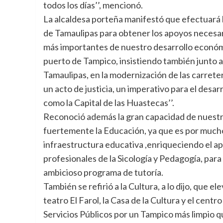
todos los días’’, mencionó.
La alcaldesa porteña manifestó que efectuará l
de Tamaulipas para obtener los apoyos necesari
más importantes de nuestro desarrollo económic
puerto de Tampico, insistiendo también junto a 
Tamaulipas, en la modernización de las carret
un acto de justicia, un imperativo para el desar
como la Capital de las Huastecas’’.
Reconoció además la gran capacidad de nuestra
fuertemente la Educación, ya que es por mucho
infraestructura educativa ,enriqueciendo el apre
profesionales de la Sicología y Pedagogía, para
ambicioso programa de tutoría.
También se refirió a la Cultura, a lo dijo, que e
teatro El Farol, la Casa de la Cultura y el cent
Servicios Públicos por un Tampico más limpio 