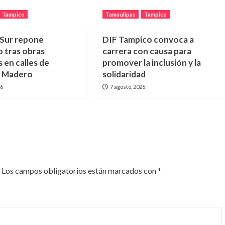
Tampico
Tamaulipas
Tampico
ur repone
DIF Tampico convoca a
 tras obras
carrera con causa para
s en calles de
promover la inclusión y la
y Madero
solidaridad
26
7 agosto, 2026
Los campos obligatorios están marcados con
*