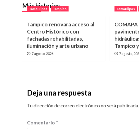
Más historias
Tamaulipas
Tampico
Tamaulipas
Tampico renovará acceso al
COMAPA S
Centro Histórico con
pavimento
fachadas rehabilitadas,
hidráulica
iluminación y arte urbano
Tampico 
7 agosto, 2026
7 agosto, 20
Deja una respuesta
Tu dirección de correo electrónico no será publicada.
Comentario
*