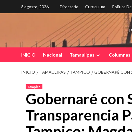
Saltar
8 agosto, 2026
Directorio
Curriculum
Política D
al
contenido
P
INICIO
Nacional
Tamaulipas
Columnas
INICIO
TAMAULIPAS
TAMPICO
GOBERNARÉ CON S
Tampico
Gobernaré con S
Transparencia P
Tampico: Magda