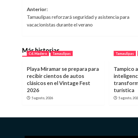
Navegación
Anterior:
Tamaulipas reforzará seguridad y asistencia para
de
vacacionistas durante el verano
entradas
Más historias
Cd. Madero
Tamaulipas
Tamaulipas
Playa Miramar se prepara para
Tampico a
recibir cientos de autos
inteligenci
clásicos en el Vintage Fest
transform
2026
turística
5 agosto, 2026
5 agosto, 20