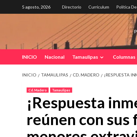
Saltar
5 agosto, 2026
Directorio
Curriculum
Política D
al
contenido
P
INICIO
Nacional
Tamaulipas
Columnas
INICIO
TAMAULIPAS
CD. MADERO
¡RESPUESTA IN
Cd. Madero
Tamaulipas
¡Respuesta inme
reúnen con sus f
menores extravi