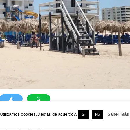
Utilizamos cookies, ¿estás de acuerdo?.
Saber más
iones de vigilancia implementadas durante el arranque
Si
No
amar lograron localizar y reunir con sus familiares a seis