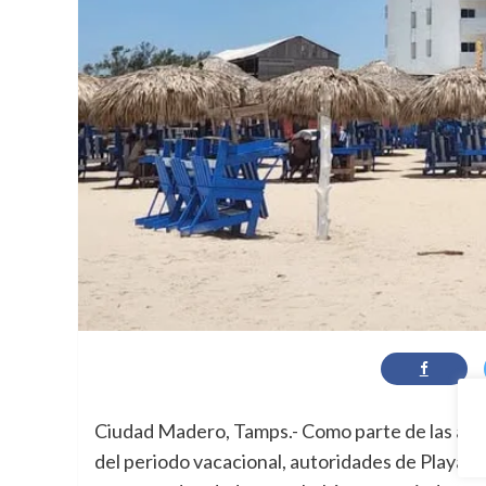
Ciudad Madero, Tamps.- Como parte de las acc
del periodo vacacional, autoridades de Playa Mir