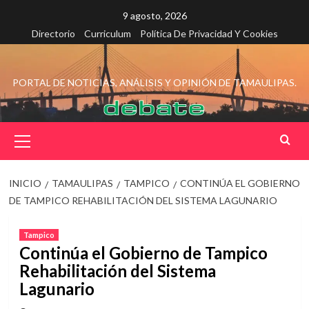
Saltar
9 agosto, 2026
al
Directorio
Curriculum
Política De Privacidad Y Cookies
contenido
PORTAL DE NOTICIAS, ANÁLISIS Y OPINIÓN DE TAMAULIPAS.
Menú
principal
INICIO
TAMAULIPAS
TAMPICO
CONTINÚA EL GOBIERNO
DE TAMPICO REHABILITACIÓN DEL SISTEMA LAGUNARIO
Tampico
Continúa el Gobierno de Tampico
Rehabilitación del Sistema
Lagunario