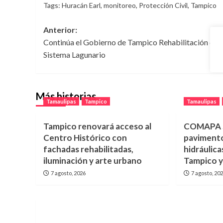
Tags:
Huracán Earl
,
monitoreo
,
Protección Civil
,
Tampico
Navegación
Anterior:
Continúa el Gobierno de Tampico Rehabilitación del
de
Sistema Lagunario
entradas
Más historias
Tamaulipas
Tampico
Tamaulipas
Tampico renovará acceso al
COMAPA S
Centro Histórico con
pavimento
fachadas rehabilitadas,
hidráulica
iluminación y arte urbano
Tampico 
7 agosto, 2026
7 agosto, 20