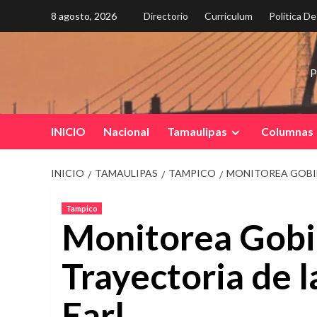
Saltar
8 agosto, 2026
Directorio
Curriculum
Política D
al
contenido
P
INICIO
Nacional
Tamaulipas
Columnas
INICIO
TAMAULIPAS
TAMPICO
MONITOREA GOBIE
Tampico
Monitorea Gobi
Trayectoria de 
Earl