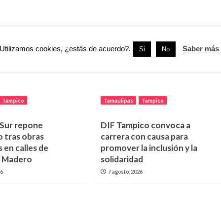
Siguiente:
Buscan Diputados se Reparen los Daños a las Víctimas del
Utilizamos cookies, ¿estás de acuerdo?.
Saber más
Si
No
Delito del Campo Tamaulipeco
Tampico
Tamaulipas
Tampico
ur repone
DIF Tampico convoca a
 tras obras
carrera con causa para
s en calles de
promover la inclusión y la
y Madero
solidaridad
26
7 agosto, 2026