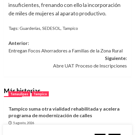
insuficientes, frenando con ello la incorporación
de miles de mujeres al aparato productivo.
Tags:
Guarderías
,
SEDESOL
,
Tampico
Navegación
Anterior:
Entregan Focos Ahorradores a Familias de la Zona Rural
de
Siguiente:
entradas
Abre UAT Proceso de Inscripciones
Más historias
Tamaulipas
Tampico
Tampico suma otra vialidad rehabilitada y acelera
programa de modernización de calles
5 agosto, 2026
Tamaulipas
Tampico