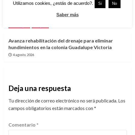
Utilizamos cookies, ¿estás de acuerdo?.
Si
No
Programa «Mujeres que Cuidan» amplía apoyo y
alcanza a 2 mil beneficiarias en Tampico
Saber más
4 agosto, 2026
Tamaulipas
Tampico
Avanza rehabilitación del drenaje para eliminar
hundimientos en la colonia Guadalupe Victoria
4 agosto, 2026
Deja una respuesta
Tu dirección de correo electrónico no será publicada.
Los
campos obligatorios están marcados con
*
Comentario
*