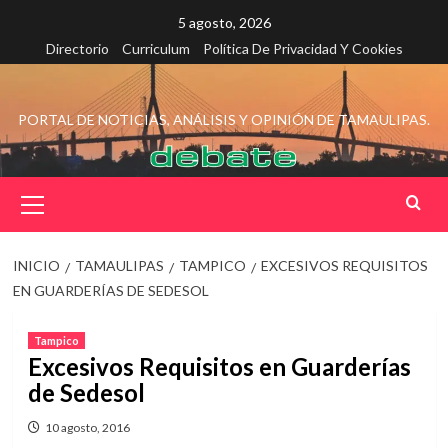
Saltar
5 agosto, 2026
al
Directorio
Curriculum
Política De Privacidad Y Cookies
contenido
PORTAL DE NOTICIAS, ANÁLISIS Y OPINIÓN DE TAMAULIPAS.
Menú
principal
INICIO
TAMAULIPAS
TAMPICO
EXCESIVOS REQUISITOS
EN GUARDERÍAS DE SEDESOL
Tampico
Excesivos Requisitos en Guarderías
de Sedesol
10 agosto, 2016